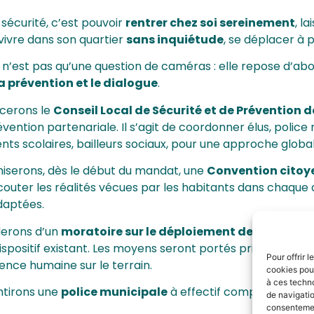
 sécurité, c’est pouvoir
rentrer chez soi sereinement
, l
 vivre dans son quartier
sans inquiétude
, se déplacer à 
n’est pas qu’une question de caméras : elle repose d’abo
a prévention et le dialogue
.
ncerons le
Conseil Local de Sécurité et de Prévention 
évention partenariale. Il s’agit de coordonner élus, police 
nts scolaires, bailleurs sociaux, pour une approche global
niserons, dès le début du mandat, une
Convention citoye
outer les réalités vécues par les habitants dans chaque q
daptées.
derons d’un
moratoire sur le déploiement de caméras
dispositif existant. Les moyens seront portés prioritaireme
Pour offrir 
ence humaine sur le terrain.
cookies pour
à ces techn
ntirons une
police municipale
à effectif complet en p
de navigatio
consentement