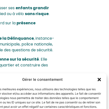
aisser ses
enfants grandir
pied ou à vélo
sans risque
.
rd sur la
présence
de la Délinquance
, instance-
municipale, police nationale,
e des questions de sécurité.
nne sur la sécurité
. Elle
uartier et construire des
Gérer le consentement
supplémentaires, pour faire
nt
les meilleures expériences, nous utilisons des technologies telles que les
 stocker et/ou accéder aux informations des appareils. Le fait de consentir
ologies nous permettra de traiter des données telles que le comportement
ermanence,
proche des
n ou les ID uniques sur ce site. Le fait de ne pas consentir ou de retirer son
 peut avoir un effet négatif sur certaines caractéristiques et fonctions.