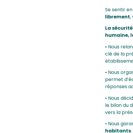
Se sentir en
librement
,
La sécurité
humaine, l
• Nous rela
clé de la pr
établisseme
• Nous orga
permet d’éc
réponses a
• Nous déci
le bilan du 
vers la prés
• Nous gara
habitants
.