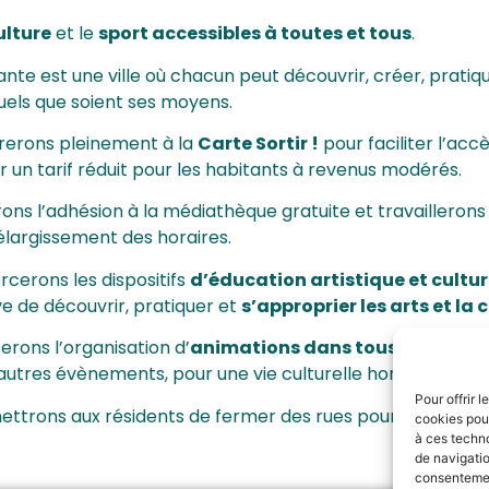
ulture
et le
sport accessibles à toutes et tous
.
vante est une ville où chacun peut découvrir, créer, pratiq
 quels que soient ses moyens.
rerons pleinement à la
Carte Sortir !
pour faciliter l’accès
r un tarif réduit pour les habitants à revenus modérés.
rons l’adhésion à la médiathèque gratuite et travaillerons
’élargissement des horaires.
rcerons les dispositifs
d’éducation artistique et cultur
e de découvrir, pratiquer et
s’approprier les arts et la 
iterons l’organisation d’
animations dans tous les quart
 autres évènements, pour une vie culturelle hors les murs
Pour offrir 
ettrons aux résidents de fermer des rues pour encoura
cookies pour
à ces techn
de navigatio
consentement