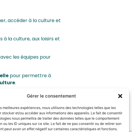
uer, accéder à la culture et
 à la culture, aux loisirs et
 avec les équipes pour
elle
pour permettre à
culture
.
iers
, en partenariat avec des
Gérer le consentement
,
y compris l’été
.
les meilleures expériences, nous utilisons des technologies telles que les
ger
rencontres et fêtes de
 stocker et/ou accéder aux informations des appareils. Le fait de consentir
ologies nous permettra de traiter des données telles que le comportement
n ou les ID uniques sur ce site. Le fait de ne pas consentir ou de retirer son
 peut avoir un effet négatif sur certaines caractéristiques et fonctions.