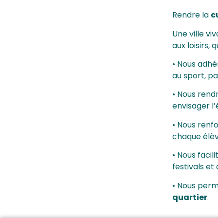
Rendre la
c
Une ville vi
aux loisirs,
• Nous adhé
au sport, pa
• Nous rend
envisager l
• Nous renfo
chaque élèv
• Nous facil
festivals et
• Nous perm
quartier
.