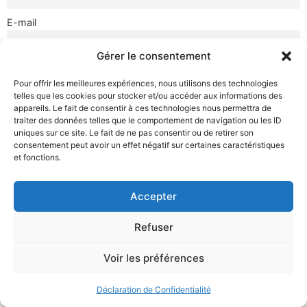
E-mail
Gérer le consentement
J'accepte la politique de confidentialité que je peux
Pour offrir les meilleures expériences, nous utilisons des technologies
consulter via ce lien.
telles que les cookies pour stocker et/ou accéder aux informations des
appareils. Le fait de consentir à ces technologies nous permettra de
traiter des données telles que le comportement de navigation ou les ID
uniques sur ce site. Le fait de ne pas consentir ou de retirer son
consentement peut avoir un effet négatif sur certaines caractéristiques
et fonctions.
Mentions Légales
Déclaration de Confidentialité
Accepter
Nous contacter
Refuser
Voir les préférences
Déclaration de Confidentialité