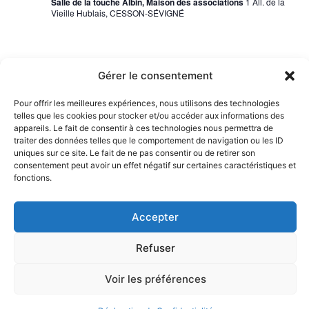
vues
Salle de la touche Albin, Maison des associations
1 All. de la
Vieille Hublais, CESSON-SÉVIGNÉ
Évèn
Gérer le consentement
Pour offrir les meilleures expériences, nous utilisons des technologies
telles que les cookies pour stocker et/ou accéder aux informations des
appareils. Le fait de consentir à ces technologies nous permettra de
traiter des données telles que le comportement de navigation ou les ID
uniques sur ce site. Le fait de ne pas consentir ou de retirer son
consentement peut avoir un effet négatif sur certaines caractéristiques et
fonctions.
Mentions Légales
Accepter
Déclaration de Confidentialité
Refuser
Nous contacter
Voir les préférences