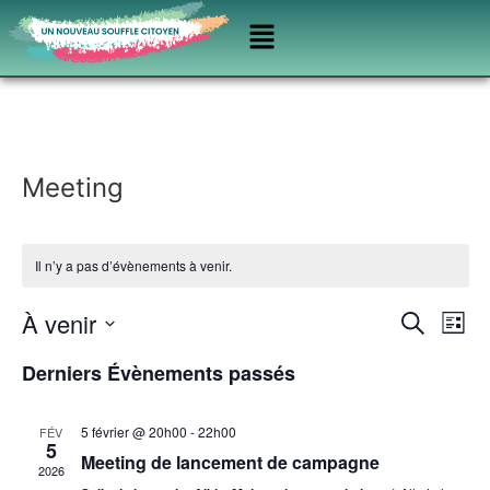
Meeting
Il n’y a pas d’évènements à venir.
Rech
Na
À venir
Recherche
Liste
Sélectionnez
de
et
une
Derniers Évènements passés
date.
vu
navig
Év
5 février @ 20h00
-
22h00
FÉV
de
5
Meeting de lancement de campagne
2026